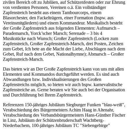
zivilen Bereich oft zu Jubiläen, auf Schützenfesten oder zur Ehrung
von verdienten Personen, Vereinen o.ä. Ein vollständiger
Zapfenstreich besteht aus einem Tambourcorps, einem
Blasorchester, den Fackelträgern, einer Formation (bspw. aus
Vereinsmitgliedern) und einem Kommandeur. Musikalisch besteht
der Große Zapfenstreich aus folgenden Elementen: Aufmarsch –
Parademarsch, Yorck’scher Marsch; Serenade – 3 bis 4
Musikstücke nach Wunsch; Großer Zapfenstreich (Locken zum
Zapfenstreich, Großer Zapfenstreich-Marsch, drei Posten, Zeichen
zum Gebet, Ich bete an die Macht der Liebe, Abschlagen nach dem
Gebet, Ruf nach dem Gebet, Nationalhymne); Abmarsch – Großer
Zapfenstreich-Marsch.
Das bieten wir an
Der Große Zapfenstreich kann von uns mit allen
Elementen und Kommandos durchgeführt werden. Es sind auch
Abwandlungen bzw. Individualisierungen des Großen
Zapfenstreichs möglich, so bieten wir auch bspw. karnevalistische
Zapfenstreiche an. Gerne beraten wir Sie auch bei der Organisation
und Durchführung bei Ihrem Zapfenstreich.
Referenzen
150-jähriges Jubiläum Siegburger Funken "blau-weiß",
Verabschiedung des Bürgermeisters Achim Haag in Altenahr,
Verabschiedung des Verbandsbürgermeisters Hans-Günther Fischer
in Linz, Jubiläum der Schützenbruderschaft Wachtberg-
Niederbachem, 100-jähriges Jubiläum TC "Siebengebirge"