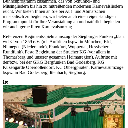
Bühnenprogramm zusammen, das von Schunkel- und
Mitsingliedern bis hin zu mitreißenden modernen Karnevalsliedern
reicht. Wir bieten Ihnen an Sie bei Auf- und Abmärschen
musikalisch zu begleiten, wir bieten auch einen eigenständigen
Programmpunkt für Ihre Veranstaltung an und natürlich begleiten
wir auch gerne Ihren Karnevalsumzug.
Referenzen
Regimentsspielmannszug der Siegburger Funken „blau-
weiß“ von 1859 e.V. (mit Auftritten bspw. in München, Kiel,
Nijmegen (Niederlande), Frankfurt, Wuppertal, Hessischer
Rundfunk), Feste Begleitung der Strücher KG (vor allem in
Thomasberg und unserer gesamten Heimatregion), Auftritte mit
der/bzw. bei der GKG Bergfunken Bad Godesberg, KG
Küzengarde Oberdollendorf, KC Ölbergpiraten, Karnevalsumzüge
bspw. in Bad Godesberg, Ittenbach, Siegburg.